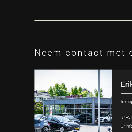
Neem contact met 
Eri
Inkoo
T:
+31
E:
inf