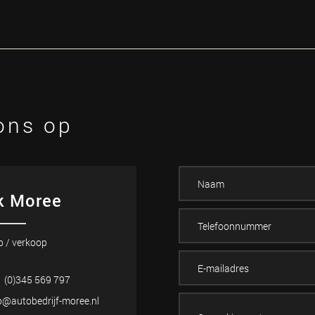
ons op
k Moree
p / verkoop
 (0)345 569 797
o@autobedrijf-moree.nl