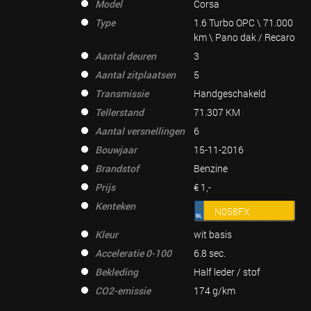
Model
Corsa
Type
1.6 Turbo OPC \ 71.000
km \ Pano dak / Recaro
Aantal deuren
3
Aantal zitplaatsen
5
Transmissie
Handgeschakeld
Tellerstand
71.307 KM
Aantal versnellingen
6
Bouwjaar
15-11-2016
Brandstof
Benzine
Prijs
€ 1,-
Kenteken
N058FX
Kleur
wit basis
Acceleratie 0-100
6.8 sec.
Bekleding
Half leder / stof
CO2-emissie
174 g/km