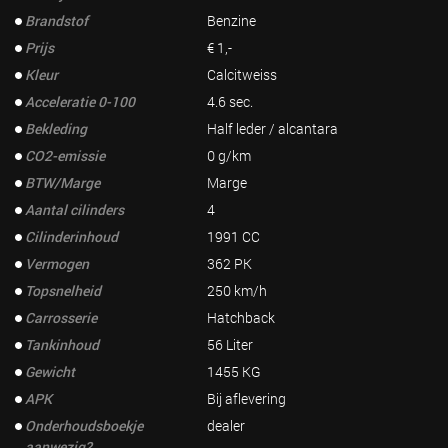
Brandstof
Benzine
Prijs
€ 1,-
Kleur
Calcitweiss
Acceleratie 0-100
4.6 sec.
Bekleding
Half leder / alcantara
CO2-emissie
0 g/km
BTW/Marge
Marge
Aantal cilinders
4
Cilinderinhoud
1991 CC
Vermogen
362 PK
Topsnelheid
250 km/h
Carrosserie
Hatchback
Tankinhoud
56 Liter
Gewicht
1455 KG
APK
Bij aflevering
Onderhoudsboekje
dealer
aanwezig?