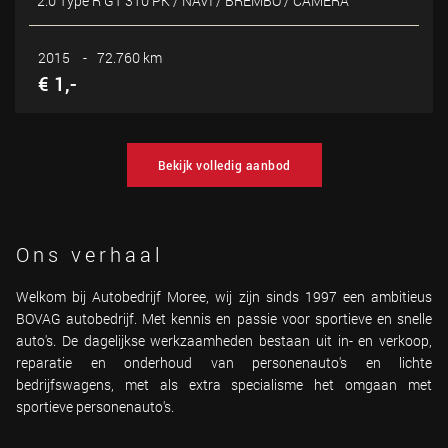
2.0 Type R GT 310 PK / NAVI / BREMBO / CAMERA
2015
-
72.760 km
€ 1,-
Bekijk volledig aanbod
Ons verhaal
Welkom bij Autobedrijf Moree, wij zijn sinds 1997 een ambitieus
BOVAG autobedrijf. Met kennis en passie voor sportieve en snelle
auto's. De dagelijkse werkzaamheden bestaan uit in- en verkoop,
reparatie en onderhoud van personenauto's en lichte
bedrijfswagens, met als extra specialisme het omgaan met
sportieve personenauto's.