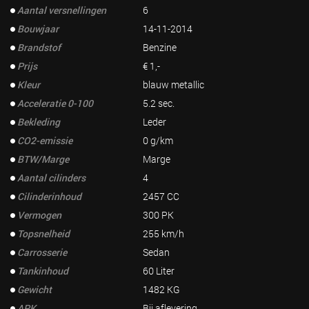
Aantal versnellingen
6
Bouwjaar
14-11-2014
Brandstof
Benzine
Prijs
€ 1,-
Kleur
blauw metallic
Acceleratie 0-100
5.2 sec.
Bekleding
Leder
CO2-emissie
0 g/km
BTW/Marge
Marge
Aantal cilinders
4
Cilinderinhoud
2457 CC
Vermogen
300 PK
Topsnelheid
255 km/h
Carrosserie
Sedan
Tankinhoud
60 Liter
Gewicht
1482 KG
APK
Bij aflevering