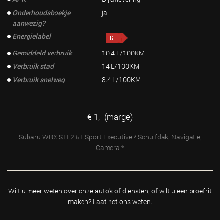
Onderhoudsboekje
ja
aanwezig?
Energielabel
Gemiddeld verbruik
10.4 L/100KM
Verbruik stad
14 L/100KM
Verbruik snelweg
8.4 L/100KM
€ 1,- (marge)
Subaru WRX STI 2.5T Sport Executive * Schuifdak, Navigatie,
Camera *
Wilt u meer weten over onze auto's of diensten, of wilt u
een proefrit
maken? Laat het ons weten.