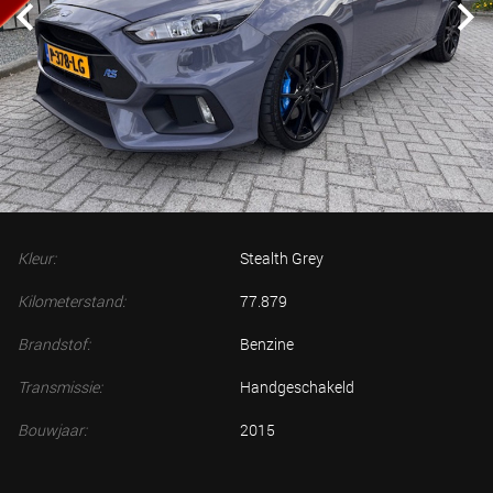
Kleur:
Stealth Grey
Kilometerstand:
77.879
Brandstof:
Benzine
Transmissie:
Handgeschakeld
Bouwjaar:
2015