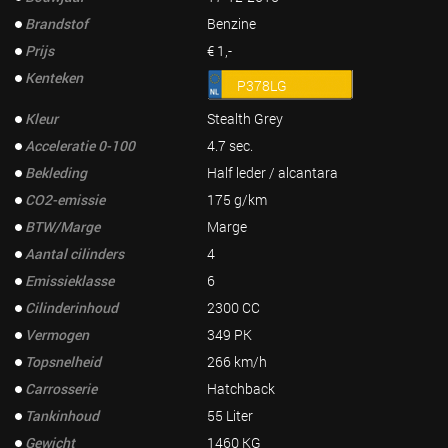
Brandstof
Benzine
Prijs
€ 1,-
Kenteken
P378LG
Kleur
Stealth Grey
Acceleratie 0-100
4.7 sec.
Bekleding
Half leder / alcantara
CO2-emissie
175 g/km
BTW/Marge
Marge
Aantal cilinders
4
Emissieklasse
6
Cilinderinhoud
2300 CC
Vermogen
349 PK
Topsnelheid
266 km/h
Carrosserie
Hatchback
Tankinhoud
55 Liter
Gewicht
1460 KG