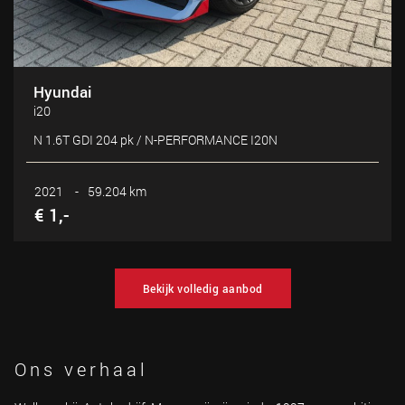
Hyundai
i20
N 1.6T GDI 204 pk / N-PERFORMANCE I20N
2021
-
59.204 km
€ 1,-
Bekijk volledig aanbod
Ons verhaal