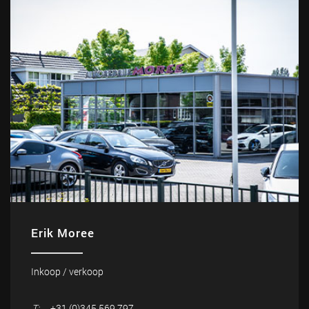
Erik Moree
Inkoop / verkoop
T:
+31 (0)345 569 797