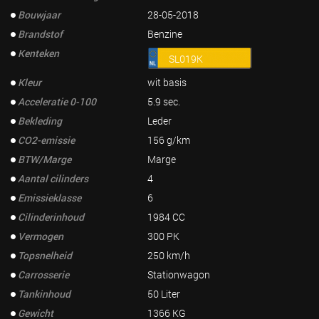
Bouwjaar
28-05-2018
Brandstof
Benzine
Kenteken
SL019K
Kleur
wit basis
Acceleratie 0-100
5.9 sec.
Bekleding
Leder
CO2-emissie
156 g/km
BTW/Marge
Marge
Aantal cilinders
4
Emissieklasse
6
Cilinderinhoud
1984 CC
Vermogen
300 PK
Topsnelheid
250 km/h
Carrosserie
Stationwagon
Tankinhoud
50 Liter
Gewicht
1366 KG