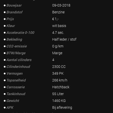
Bouwjaar
09-03-2018
Brandstof
Benzine
Prijs
€ 1,-
Kleur
wit basis
Acceleratie 0-100
4.7 sec.
Bekleding
Half leder / stof
CO2-emissie
0 g/km
BTW/Marge
Marge
Aantal cilinders
4
Cilinderinhoud
2300 CC
Vermogen
349 PK
Topsnelheid
266 km/h
Carrosserie
Hatchback
Tankinhoud
55 Liter
Gewicht
1460 KG
APK
Bij aflevering