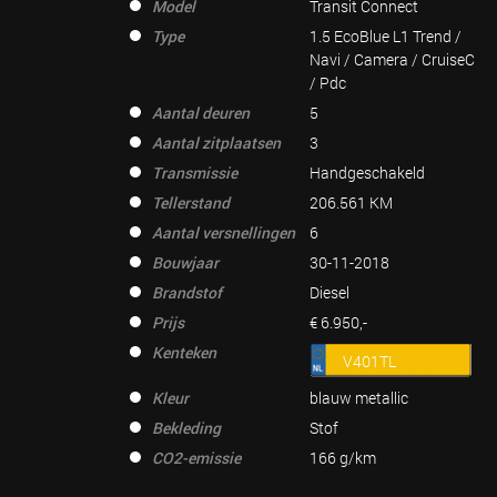
Model
Transit Connect
Type
1.5 EcoBlue L1 Trend /
Navi / Camera / CruiseC
/ Pdc
Aantal deuren
5
Aantal zitplaatsen
3
Transmissie
Handgeschakeld
Tellerstand
206.561 KM
Aantal versnellingen
6
Bouwjaar
30-11-2018
Brandstof
Diesel
Prijs
€ 6.950,-
Kenteken
V401TL
Kleur
blauw metallic
Bekleding
Stof
CO2-emissie
166 g/km