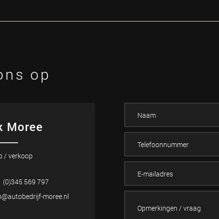
ons op
k Moree
p / verkoop
 (0)345 569 797
o@autobedrijf-moree.nl