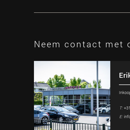
Neem contact met 
Eri
Inkoo
T:
+31
E:
inf