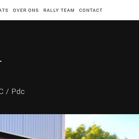
ATS
OVER ONS
RALLY TEAM
CONTACT
T
C / Pdc