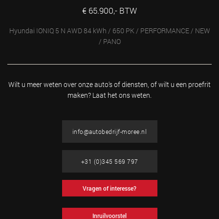
€ 65.900,- BTW
Hyundai IONIQ 5 N AWD 84 kWh / 650 PK / PERFORMANCE / NEW
/ PANO
Wilt u meer weten over onze auto's of diensten, of wilt u
een proefrit
maken? Laat het ons weten.
info@autobedrijf-moree.nl
+31 (0)345 569 797
Vragen of interesse?
Inruilvoorstel