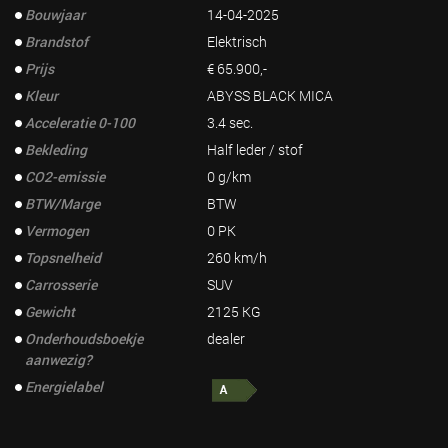
Bouwjaar
14-04-2025
Brandstof
Elektrisch
Prijs
€ 65.900,-
Kleur
ABYSS BLACK MICA
Acceleratie 0-100
3.4 sec.
Bekleding
Half leder / stof
CO2-emissie
0 g/km
BTW/Marge
BTW
Vermogen
0 PK
Topsnelheid
260 km/h
Carrosserie
SUV
Gewicht
2125 KG
Onderhoudsboekje
dealer
aanwezig?
Energielabel