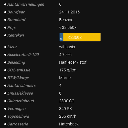
Aantal versnellingen
6
Bouwjaar
24-11-2016
Brandstof
Benzine
Prijs
€ 33.950,-
Kenteken
KS369Z
Kleur
wit basis
Acceleratie 0-100
4.7 sec.
Bekleding
Half leder / stof
CO2-emissie
175 g/km
BTW/Marge
Marge
Aantal cilinders
4
Emissieklasse
6
Cilinderinhoud
2300 CC
Vermogen
349 PK
Topsnelheid
266 km/h
Carrosserie
Hatchback