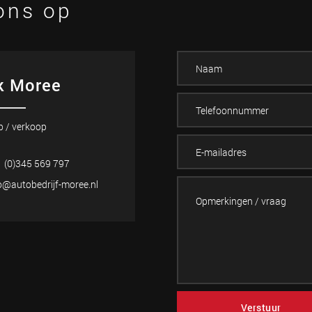
ons op
k Moree
p / verkoop
 (0)345 569 797
o@autobedrijf-moree.nl
Verstuur