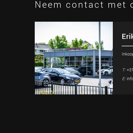
Neem contact met 
Eri
Inkoo
T:
+31
E:
inf