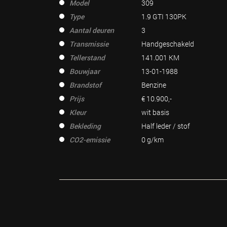
Model
309
Type
1.9 GTI 130PK
Aantal deuren
3
Transmissie
Handgeschakeld
Tellerstand
141.001 KM
Bouwjaar
13-01-1988
Brandstof
Benzine
Prijs
€ 10.900,-
Kleur
wit basis
Bekleding
Half leder / stof
CO2-emissie
0 g/km